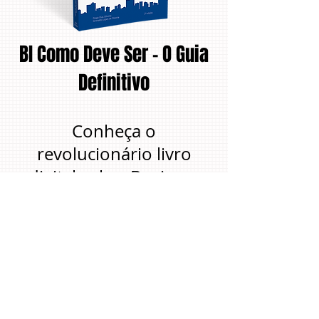
BI Como Deve Ser - O Guia
Definitivo
Conheça o
revolucionário livro
digital sobre Business
Intelligence, agora em
sua 2ª edição!
Acesse:
www.bicomodeveser.c
om.br